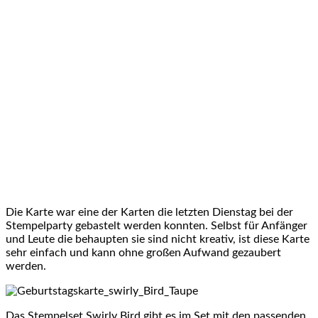
Ein kleiner Blick auf eine der beiden Karten von der heutigen
Stempelparty #stampinupdemo #stampinup #stampinupkatalog
#swirly #flowers #Birthdaycard #handmadecards #papercrafting
#newkatalog
Die Karte war eine der Karten die letzten Dienstag bei der
Stempelparty gebastelt werden konnten. Selbst für Anfänger
und Leute die behaupten sie sind nicht kreativ, ist diese Karte
sehr einfach und kann ohne großen Aufwand gezaubert
werden.
Das Stempelset Swirly Bird gibt es im Set mit den passenden