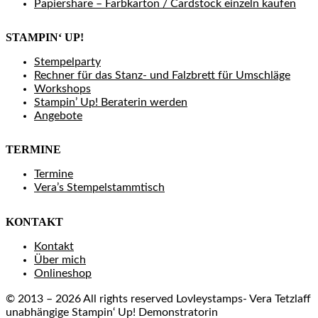
Papiershare – Farbkarton / Cardstock einzeln kaufen
STAMPIN‘ UP!
Stempelparty
Rechner für das Stanz- und Falzbrett für Umschläge
Workshops
Stampin’ Up! Beraterin werden
Angebote
TERMINE
Termine
Vera’s Stempelstammtisch
KONTAKT
Kontakt
Über mich
Onlineshop
© 2013 – 2026 All rights reserved Lovleystamps- Vera Tetzlaff
unabhängige Stampin‘ Up! Demonstratorin