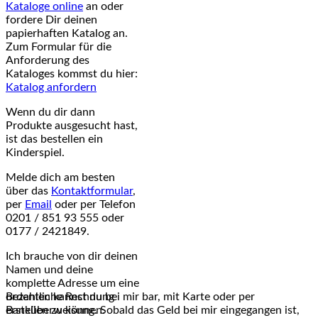
Kataloge online
an oder
fordere Dir deinen
papierhaften Katalog an.
Zum Formular für die
Anforderung des
Kataloges kommst du hier:
Katalog anfordern
Wenn du dir dann
Produkte ausgesucht hast,
ist das bestellen ein
Kinderspiel.
Melde dich am besten
über das
Kontaktformular
,
per
Email
oder per Telefon
0201 / 851 93 555 oder
0177 / 2421849.
Ich brauche von dir deinen
Namen und deine
komplette Adresse um eine
ordentliche Rechnung
Bezahlen kannst du bei mir bar, mit Karte oder per
erstellen zu können.
Banküberweisung. Sobald das Geld bei mir eingegangen ist,