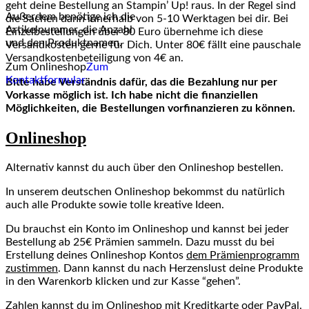
geht deine Bestellung an Stampin’ Up! raus. In der Regel sind
Außerdem benötige ich die
die Sachen dann innerhalb von 5-10 Werktagen bei dir. Bei
Artikelnummer, die Anzahl
Einzelbestellungen über 80 Euro übernehme ich diese
und den Produktnamen.
Versandkosten gerne für Dich. Unter 80€ fällt eine pauschale
Versandkostenbeteiligung von 4€ an.
Zum Onlineshop
Zum
Kontaktformular
Bitte habe Verständnis dafür, das die Bezahlung nur per
Vorkasse möglich ist. Ich habe nicht die finanziellen
Möglichkeiten, die Bestellungen vorfinanzieren zu können.
Onlineshop
Alternativ kannst du auch über den Onlineshop bestellen.
In unserem deutschen Onlineshop bekommst du natürlich
auch alle Produkte sowie tolle kreative Ideen.
Du brauchst ein Konto im Onlineshop und kannst bei jeder
Bestellung ab 25€ Prämien sammeln. Dazu musst du bei
Erstellung deines Onlineshop Kontos
dem Prämienprogramm
zustimmen
. Dann kannst du nach Herzenslust deine Produkte
in den Warenkorb klicken und zur Kasse “gehen”.
Zahlen kannst du im Onlineshop mit Kreditkarte oder PayPal.