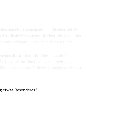
Seiten unterliegen dem deutschen Urheberrecht. Die
g außerhalb der Grenzen des Urheberrechtes bedürfen
wnloads und Kopien dieser Seite sind nur für den
, werden die Urheberrechte Dritter beachtet.
 Sie trotzdem auf eine Urheberrechtsverletzung
 Bekanntwerden von Rechtsverletzungen werden wir
ag etwas Besonderes.”