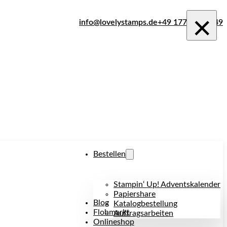
×
info@lovelystamps.de
+49 177 242 1849
Bestellen
Stampin‘ Up! Adventskalender
Papiershare
Blog
Katalogbestellung
Flohmarkt
Auftragsarbeiten
Onlineshop