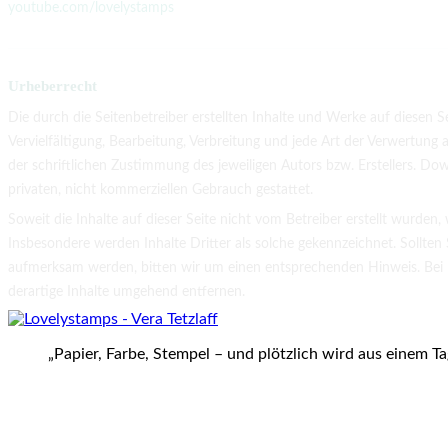
youtube.com/lovelystamps
Urheberrecht
Die durch die Seitenbetreiber erstellten Inhalte und Werke auf diesen 
Vervielfältigung, Bearbeitung, Verbreitung und jede Art der Verwertun
der schriftlichen Zustimmung des jeweiligen Autors bzw. Erstellers. Do
privaten, nicht kommerziellen Gebrauch gestattet.
Soweit die Inhalte auf dieser Seite nicht vom Betreiber erstellt wurden
Insbesondere werden Inhalte Dritter als solche gekennzeichnet. Sollten
aufmerksam werden, bitten wir um einen entsprechenden Hinweis. Bei
derartige Inhalte umgehend entfernen.
„Papier, Farbe, Stempel – und plötzlich wird aus einem T