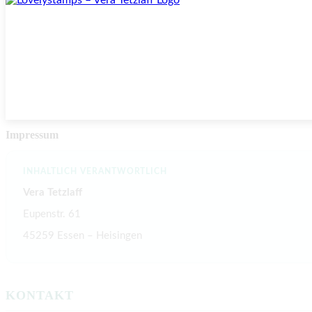
Impressum
INHALTLICH VERANTWORTLICH
Vera Tetzlaff
Eupenstr. 61
45259 Essen – Heisingen
KONTAKT