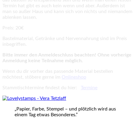
das basteln so entspannend sein und wenn man einen festen
Termin hat gibt es auch kein wenn und aber. Außerdem ist
man so außer Haus und kann sich von nichts und niemandem
ablenken lassen.
Preis: 20€
Bastelmaterial, Getränke und Nervennahrung sind im Preis
inbegriffen.
Bitte immer den Anmeldeschluss beachten! Ohne vorherige
Anmeldung keine Teilnahme möglich.
Wenn du dir vorher das passende Material bestellen
möchtest, stöbere gerne im
Onlineshop
Stammtischtermine findest du hier:
Termine
„Papier, Farbe, Stempel – und plötzlich wird aus
einem Tag etwas Besonderes.”