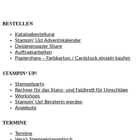
BESTELLEN
Katalogbestellung
Stampin’ Up! Adventskalender
Designerpapier Share
Auftragsarbeiten
Papiershare – Farbkarton / Cardstock einzeln kaufen
STAMPIN‘ UP!
Stempelparty
Rechner für das Stanz- und Falzbrett für Umschläge
Workshops
Stampin’ Up! Beraterin werden
Angebote
TERMINE
Termine
Vera’s Stempelstammtisch