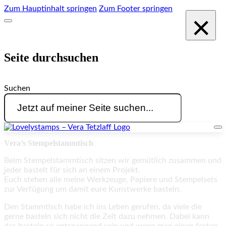
Zum Hauptinhalt springen
Zum Footer springen
×
Seite durchsuchen
Suchen
Vera’s Stempelstammtisch
Beim Stempelstammtisch sitzen wir gemütlich zusammen und
jeder bastelt für sich an einem Projekt.
Euch stehen alle meine Werkzeuge, Papiere und Stempelsets
zur Verfügung um damit eure Kunstwerke basteln.
Den Stammtisch habe ich ins Leben gerufen, da viele die
gerne basteln sich nicht die Zeit dazu nehmen. Dabei kann