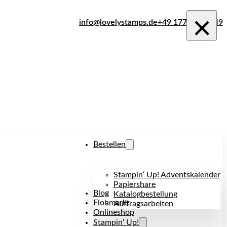
×
info@lovelystamps.de
+49 177 242 1849
Bestellen
Stampin‘ Up! Adventskalender
Papiershare
Blog
Katalogbestellung
Flohmarkt
Auftragsarbeiten
Onlineshop
Stampin‘ Up!