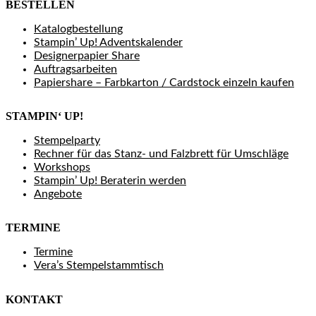
BESTELLEN
Katalogbestellung
Stampin’ Up! Adventskalender
Designerpapier Share
Auftragsarbeiten
Papiershare – Farbkarton / Cardstock einzeln kaufen
STAMPIN‘ UP!
Stempelparty
Rechner für das Stanz- und Falzbrett für Umschläge
Workshops
Stampin’ Up! Beraterin werden
Angebote
TERMINE
Termine
Vera’s Stempelstammtisch
KONTAKT