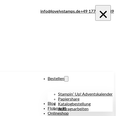
×
info@lovelystamps.de
+49 177 242 1849
Bestellen
Stampin‘ Up! Adventskalender
Papiershare
Blog
Katalogbestellung
Flohmarkt
Auftragsarbeiten
Onlineshop