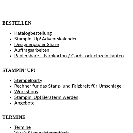
BESTELLEN
Katalogbestellung
Stampin’ Up! Adventskalender
Designerpapier Share
Auftragsarbeiten
Papiershare – Farbkarton / Cardstock einzeln kaufen
STAMPIN‘ UP!
Stempelparty
Rechner für das Stanz- und Falzbrett für Umschläge
Workshops
Stampin’ Up! Beraterin werden
Angebote
TERMINE
Termine
Vera’s Stempelstammtisch