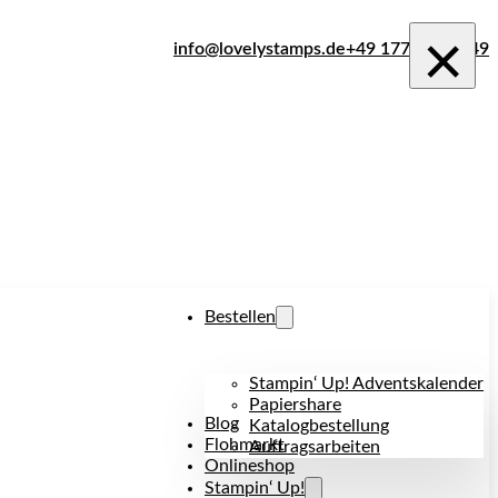
×
info@lovelystamps.de
+49 177 242 1849
Bestellen
Stampin‘ Up! Adventskalender
Papiershare
Blog
Katalogbestellung
Flohmarkt
Auftragsarbeiten
Onlineshop
Stampin‘ Up!