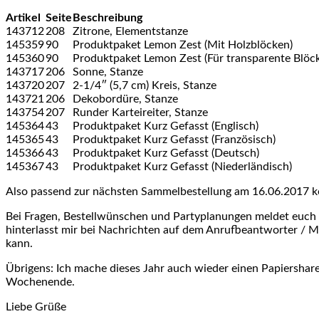
Artikel
Seite
Beschreibung
143712
208
Zitrone, Elementstanze
145359
90
Produktpaket Lemon Zest (Mit Holzblöcken)
145360
90
Produktpaket Lemon Zest (Für transparente Blöc
143717
206
Sonne, Stanze
143720
207
2-1/4″ (5,7 cm) Kreis, Stanze
143721
206
Dekobordüre, Stanze
143754
207
Runder Karteireiter, Stanze
145364
43
Produktpaket Kurz Gefasst (Englisch)
145365
43
Produktpaket Kurz Gefasst (Französisch)
145366
43
Produktpaket Kurz Gefasst (Deutsch)
145367
43
Produktpaket Kurz Gefasst (Niederländisch)
Also passend zur nächsten Sammelbestellung am 16.06.2017 k
Bei Fragen, Bestellwünschen und Partyplanungen meldet euch 
hinterlasst mir bei Nachrichten auf dem Anrufbeantworter / 
kann.
Übrigens: Ich mache dieses Jahr auch wieder einen Papiersha
Wochenende.
Liebe Grüße