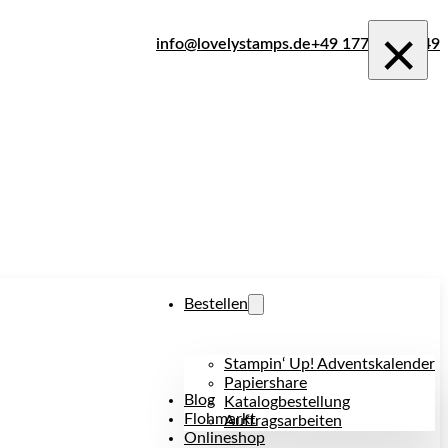
×
info@lovelystamps.de
+49 177 242 1849
Bestellen
Stampin‘ Up! Adventskalender
Papiershare
Blog
Katalogbestellung
Flohmarkt
Auftragsarbeiten
Onlineshop