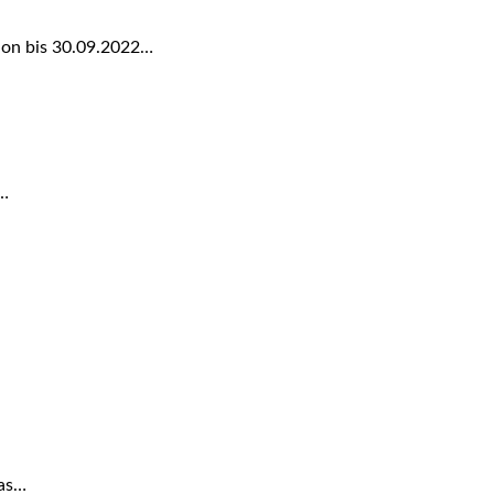
tion bis 30.09.2022…
s…
Das…