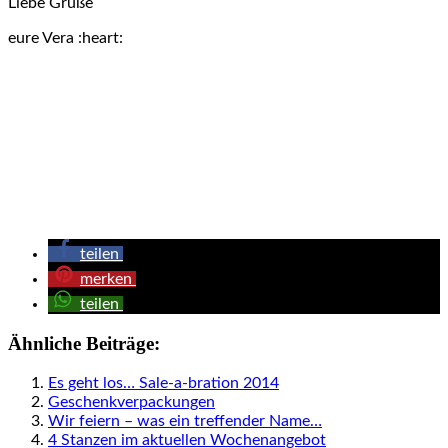
Liebe Grüße
eure Vera :heart:
teilen
merken
teilen
Ähnliche Beiträge:
Es geht los… Sale-a-bration 2014
Geschenkverpackungen
Wir feiern – was ein treffender Name…
4 Stanzen im aktuellen Wochenangebot