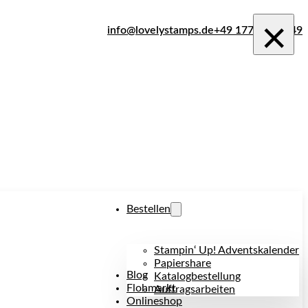
×
info@lovelystamps.de
+49 177 242 1849
Bestellen
Stampin‘ Up! Adventskalender
Papiershare
Blog
Katalogbestellung
Flohmarkt
Auftragsarbeiten
Onlineshop