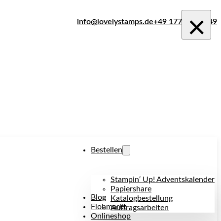
×
info@lovelystamps.de
+49 177 242 1849
Bestellen
Stampin‘ Up! Adventskalender
Papiershare
Blog
Katalogbestellung
Flohmarkt
Auftragsarbeiten
Onlineshop