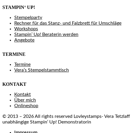
STAMPIN‘ UP!
Stempelparty
Rechner für das Stanz- und Falzbrett für Umschläge
Workshops
Stampin’ Up! Beraterin werden
Angebote
TERMINE
Termine
Vera’s Stempelstammtisch
KONTAKT
Kontakt
Über mich
Onlineshop
© 2013 – 2026 All rights reserved Lovleystamps- Vera Tetzlaff
unabhängige Stampin‘ Up! Demonstratorin
Impressum