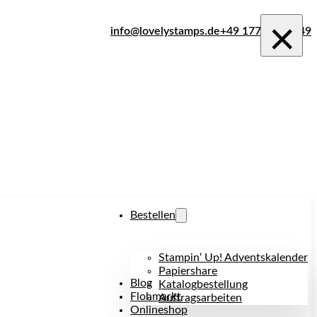
×
info@lovelystamps.de
+49 177 242 1849
Bestellen
Stampin‘ Up! Adventskalender
Papiershare
Blog
Katalogbestellung
Flohmarkt
Auftragsarbeiten
Onlineshop