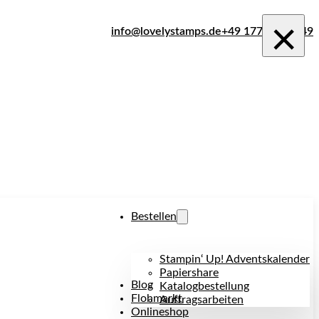
×
info@lovelystamps.de
+49 177 242 1849
Bestellen
Stampin‘ Up! Adventskalender
Papiershare
Blog
Katalogbestellung
Flohmarkt
Auftragsarbeiten
Onlineshop