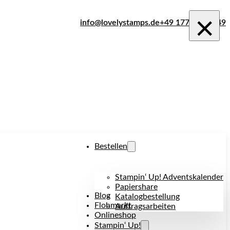
×
info@lovelystamps.de
+49 177 242 1849
Bestellen
Stampin‘ Up! Adventskalender
Papiershare
Blog
Katalogbestellung
Flohmarkt
Auftragsarbeiten
Onlineshop
Stampin‘ Up!