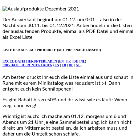
Der Ausverkauf beginnt am 01.12. um 0:01 – also in der
Nacht vom 30.11. bis 01.12.2021. Anbei findet ihr die Listen
der auslaufenden Produkte, einmal als PDF Datei und einmal
als Excel Liste.
LISTE DER AUSLAUFPRODUKTE (MIT PREISNACHLÄSSEN!)
EXCEL-DATEI HERUNTERLADEN
(
EN
|
FR
|
DE
|
NL
)
PDF-DATEI HERUNTERLADEN
(
EN
|
FR
|
DE
|
NL
)
Am besten druckt ihr euch die Liste einmal aus und schaut in
Ruhe mit eurem Minikatalog was reduziert ist ;-) Dann
entgeht euch kein Schnäppchen!
Es gibt Rabatt bis zu 50% und ihr wisst wie es läuft: Wenn
weg, dann weg!
Wichtig ist auch: Ich mache am 01.12. morgens um 6 und
Abends um 21 Uhr je eine Sammelbestellung. Ich kann nicht
direkt um Mitternacht bestellen, da ich arbeiten muss und
daher um die Uhrzeit schon schlafe.