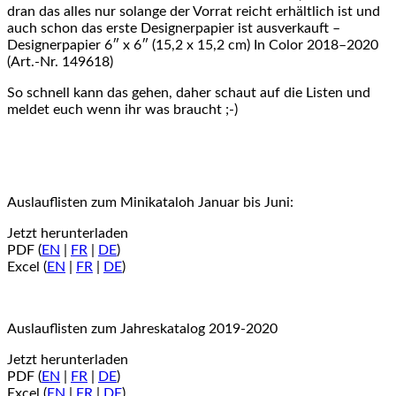
dran das alles nur solange der Vorrat reicht erhältlich ist und
auch schon das erste Designerpapier ist ausverkauft –
Designerpapier 6″ x 6″ (15,2 x 15,2 cm) In Color 2018–2020
(Art.-Nr. 149618)
So schnell kann das gehen, daher schaut auf die Listen und
meldet euch wenn ihr was braucht ;-)
Auslauflisten zum Minikataloh Januar bis Juni:
Jetzt herunterladen
PDF
(
EN
|
FR
|
DE
)
Excel
(
EN
|
FR
|
DE
)
Auslauflisten zum Jahreskatalog 2019-2020
Jetzt herunterladen
PDF
(
EN
|
FR
|
DE
)
Excel
(
EN
|
FR
|
DE
)