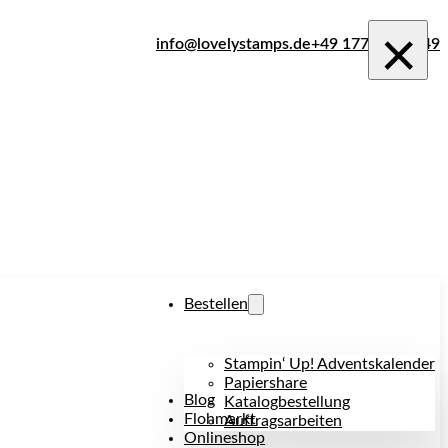
×
info@lovelystamps.de
+49 177 242 1849
Bestellen
Stampin‘ Up! Adventskalender
Papiershare
Blog
Katalogbestellung
Flohmarkt
Auftragsarbeiten
Onlineshop