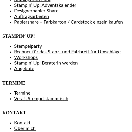
Stampin’ Up! Adventskalender
Designerpapier Share
Auftragsarbeiten
Papiershare – Farbkarton / Cardstock einzeln kaufen
STAMPIN‘ UP!
Stempelparty
Rechner für das Stanz- und Falzbrett für Umschläge
Workshops
Stampin’ Up! Beraterin werden
Angebote
TERMINE
Termine
Vera’s Stempelstammtisch
KONTAKT
Kontakt
Über mich