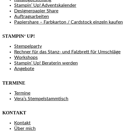
Stampin’ Up! Adventskalender
Designerpapier Share
Auftragsarbeiten
Papiershare – Farbkarton / Cardstock einzeln kaufen
STAMPIN‘ UP!
Stempelparty
Rechner für das Stanz- und Falzbrett für Umschläge
Workshops
Stampin’ Up! Beraterin werden
Angebote
TERMINE
Termine
Vera’s Stempelstammtisch
KONTAKT
Kontakt
Über mich