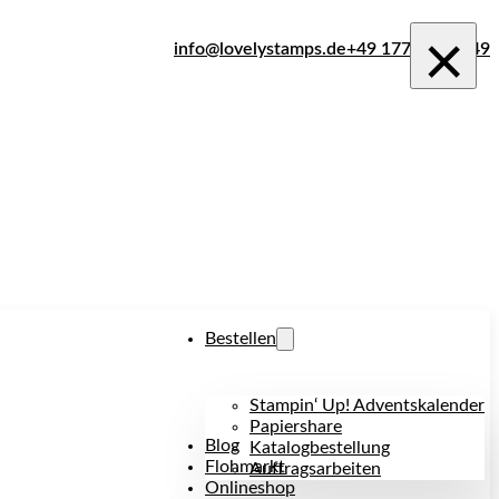
×
info@lovelystamps.de
+49 177 242 1849
Bestellen
Stampin‘ Up! Adventskalender
Papiershare
Blog
Katalogbestellung
Flohmarkt
Auftragsarbeiten
Onlineshop