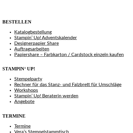
BESTELLEN
Katalogbestellung
Stampin’ Up! Adventskalender
Designerpapier Share
Auftragsarbeiten
Papiershare – Farbkarton / Cardstock einzeln kaufen
STAMPIN‘ UP!
Stempelparty
Rechner für das Stanz- und Falzbrett für Umschläge
Workshops
Stampin’ Up! Beraterin werden
Angebote
TERMINE
Termine
Vera’s Stempelstammtisch