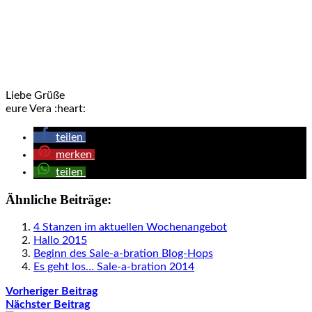
Am Set – Videodreh zur SAB Broschüre erfolgreich beendet Ab
6.1.15 auf dem Blog www.lovelystamps.de #video #stampinup
#sab2015 #saleabration #videodreh #sab #firstvideoever
Jan 1, 2015 at 1:11 PST
Liebe Grüße
eure Vera :heart:
teilen
merken
teilen
Ähnliche Beiträge:
4 Stanzen im aktuellen Wochenangebot
Hallo 2015
Beginn des Sale-a-bration Blog-Hops
Es geht los… Sale-a-bration 2014
Vorheriger Beitrag
Nächster Beitrag