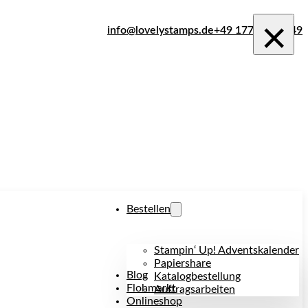
×
info@lovelystamps.de
+49 177 242 1849
Bestellen
Stampin‘ Up! Adventskalender
Papiershare
Blog
Katalogbestellung
Flohmarkt
Auftragsarbeiten
Onlineshop