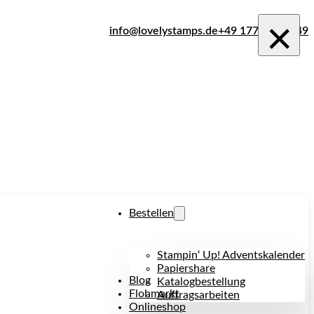
×
info@lovelystamps.de
+49 177 242 1849
Bestellen
Stampin‘ Up! Adventskalender
Papiershare
Blog
Katalogbestellung
Flohmarkt
Auftragsarbeiten
Onlineshop