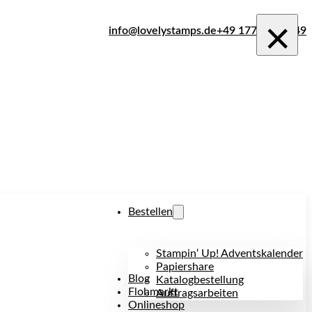
×
info@lovelystamps.de
+49 177 242 1849
Bestellen
Stampin‘ Up! Adventskalender
Papiershare
Blog
Katalogbestellung
Flohmarkt
Auftragsarbeiten
Onlineshop