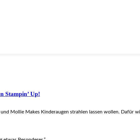
on Stampin’ Up!
! und Mollie Makes Kinderaugen strahlen lassen wollen. Dafür w
ag etwas Besonderes.”