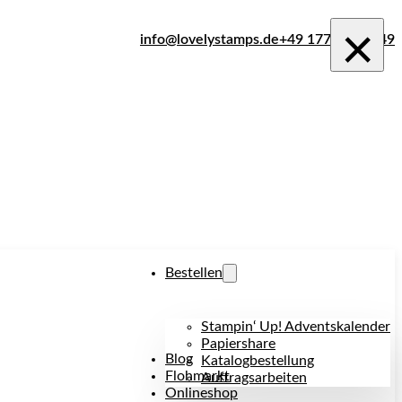
×
info@lovelystamps.de
+49 177 242 1849
Bestellen
Stampin‘ Up! Adventskalender
Papiershare
Blog
Katalogbestellung
Flohmarkt
Auftragsarbeiten
Onlineshop