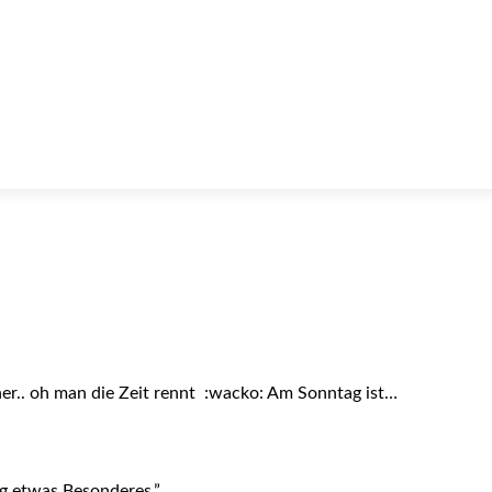
e her.. oh man die Zeit rennt :wacko: Am Sonntag ist…
ag etwas Besonderes.”