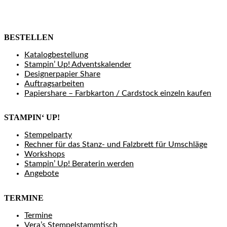
BESTELLEN
Katalogbestellung
Stampin’ Up! Adventskalender
Designerpapier Share
Auftragsarbeiten
Papiershare – Farbkarton / Cardstock einzeln kaufen
STAMPIN‘ UP!
Stempelparty
Rechner für das Stanz- und Falzbrett für Umschläge
Workshops
Stampin’ Up! Beraterin werden
Angebote
TERMINE
Termine
Vera’s Stempelstammtisch