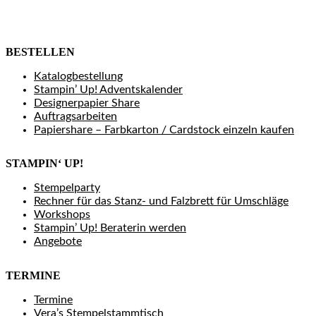
BESTELLEN
Katalogbestellung
Stampin’ Up! Adventskalender
Designerpapier Share
Auftragsarbeiten
Papiershare – Farbkarton / Cardstock einzeln kaufen
STAMPIN‘ UP!
Stempelparty
Rechner für das Stanz- und Falzbrett für Umschläge
Workshops
Stampin’ Up! Beraterin werden
Angebote
TERMINE
Termine
Vera’s Stempelstammtisch