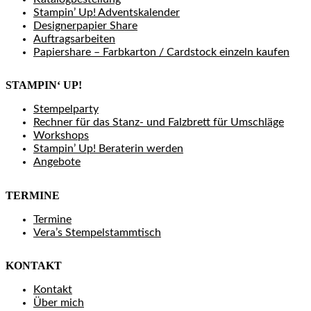
Stampin’ Up! Adventskalender
Designerpapier Share
Auftragsarbeiten
Papiershare – Farbkarton / Cardstock einzeln kaufen
STAMPIN‘ UP!
Stempelparty
Rechner für das Stanz- und Falzbrett für Umschläge
Workshops
Stampin’ Up! Beraterin werden
Angebote
TERMINE
Termine
Vera’s Stempelstammtisch
KONTAKT
Kontakt
Über mich