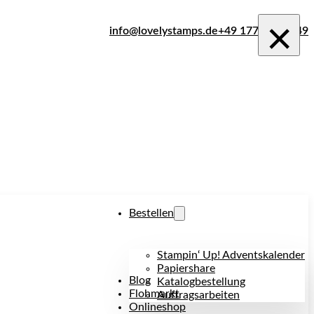
×
info@lovelystamps.de
+49 177 242 1849
Bestellen
Stampin‘ Up! Adventskalender
Papiershare
Blog
Katalogbestellung
Flohmarkt
Auftragsarbeiten
Onlineshop