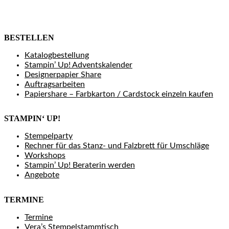
BESTELLEN
Katalogbestellung
Stampin’ Up! Adventskalender
Designerpapier Share
Auftragsarbeiten
Papiershare – Farbkarton / Cardstock einzeln kaufen
STAMPIN‘ UP!
Stempelparty
Rechner für das Stanz- und Falzbrett für Umschläge
Workshops
Stampin’ Up! Beraterin werden
Angebote
TERMINE
Termine
Vera’s Stempelstammtisch