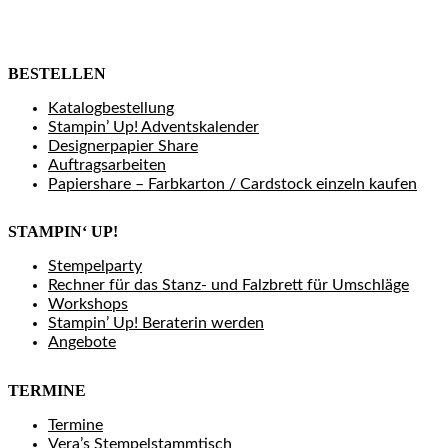
BESTELLEN
Katalogbestellung
Stampin’ Up! Adventskalender
Designerpapier Share
Auftragsarbeiten
Papiershare – Farbkarton / Cardstock einzeln kaufen
STAMPIN‘ UP!
Stempelparty
Rechner für das Stanz- und Falzbrett für Umschläge
Workshops
Stampin’ Up! Beraterin werden
Angebote
TERMINE
Termine
Vera’s Stempelstammtisch