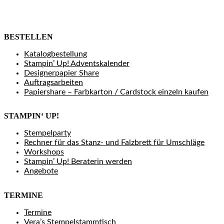
BESTELLEN
Katalogbestellung
Stampin’ Up! Adventskalender
Designerpapier Share
Auftragsarbeiten
Papiershare – Farbkarton / Cardstock einzeln kaufen
STAMPIN‘ UP!
Stempelparty
Rechner für das Stanz- und Falzbrett für Umschläge
Workshops
Stampin’ Up! Beraterin werden
Angebote
TERMINE
Termine
Vera’s Stempelstammtisch