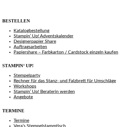
BESTELLEN
Katalogbestellung
Stampin’ Up! Adventskalender
Designerpapier Share
Auftragsarbeiten
Papiershare – Farbkarton / Cardstock einzeln kaufen
STAMPIN‘ UP!
Stempelparty
Rechner für das Stanz- und Falzbrett für Umschläge
Workshops
Stampin’ Up! Beraterin werden
Angebote
TERMINE
Termine
Vera’s Stempelstammtisch