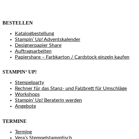
BESTELLEN
Katalogbestellung
Stampin’ Up! Adventskalender
Designerpapier Share
Auftragsarbeiten
Papiershare – Farbkarton / Cardstock einzeln kaufen
STAMPIN‘ UP!
Stempelparty
Rechner für das Stanz- und Falzbrett für Umschläge
Workshops
Stampin’ Up! Beraterin werden
Angebote
TERMINE
Termine
Vera’s Stempelstammtisch