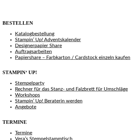
BESTELLEN
Katalogbestellung
Stampin’ Up! Adventskalender
Designerpapier Share
Auftragsarbeiten
Papiershare – Farbkarton / Cardstock einzeln kaufen
STAMPIN‘ UP!
Stempelparty
Rechner für das Stanz- und Falzbrett für Umschläge
Workshops
Stampin’ Up! Beraterin werden
Angebote
TERMINE
Termine
Vera’s Stempelstammtisch