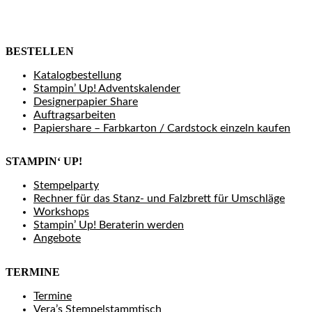
BESTELLEN
Katalogbestellung
Stampin’ Up! Adventskalender
Designerpapier Share
Auftragsarbeiten
Papiershare – Farbkarton / Cardstock einzeln kaufen
STAMPIN‘ UP!
Stempelparty
Rechner für das Stanz- und Falzbrett für Umschläge
Workshops
Stampin’ Up! Beraterin werden
Angebote
TERMINE
Termine
Vera’s Stempelstammtisch