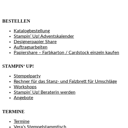
BESTELLEN
Katalogbestellung
Stampin’ Up! Adventskalender
Designerpapier Share
Auftragsarbeiten
Papiershare – Farbkarton / Cardstock einzeln kaufen
STAMPIN‘ UP!
Stempelparty
Rechner für das Stanz- und Falzbrett für Umschläge
Workshops
Stampin’ Up! Beraterin werden
Angebote
TERMINE
Termine
Vera’s Stempelstammtisch