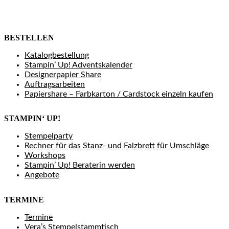
BESTELLEN
Katalogbestellung
Stampin’ Up! Adventskalender
Designerpapier Share
Auftragsarbeiten
Papiershare – Farbkarton / Cardstock einzeln kaufen
STAMPIN‘ UP!
Stempelparty
Rechner für das Stanz- und Falzbrett für Umschläge
Workshops
Stampin’ Up! Beraterin werden
Angebote
TERMINE
Termine
Vera’s Stempelstammtisch