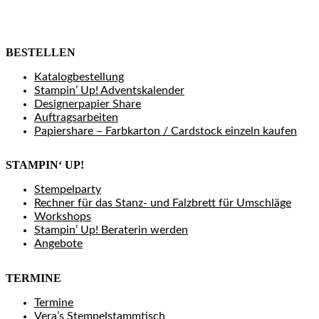
BESTELLEN
Katalogbestellung
Stampin’ Up! Adventskalender
Designerpapier Share
Auftragsarbeiten
Papiershare – Farbkarton / Cardstock einzeln kaufen
STAMPIN‘ UP!
Stempelparty
Rechner für das Stanz- und Falzbrett für Umschläge
Workshops
Stampin’ Up! Beraterin werden
Angebote
TERMINE
Termine
Vera’s Stempelstammtisch