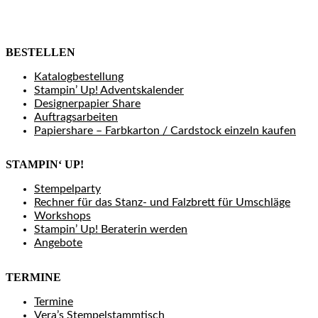
BESTELLEN
Katalogbestellung
Stampin’ Up! Adventskalender
Designerpapier Share
Auftragsarbeiten
Papiershare – Farbkarton / Cardstock einzeln kaufen
STAMPIN‘ UP!
Stempelparty
Rechner für das Stanz- und Falzbrett für Umschläge
Workshops
Stampin’ Up! Beraterin werden
Angebote
TERMINE
Termine
Vera’s Stempelstammtisch