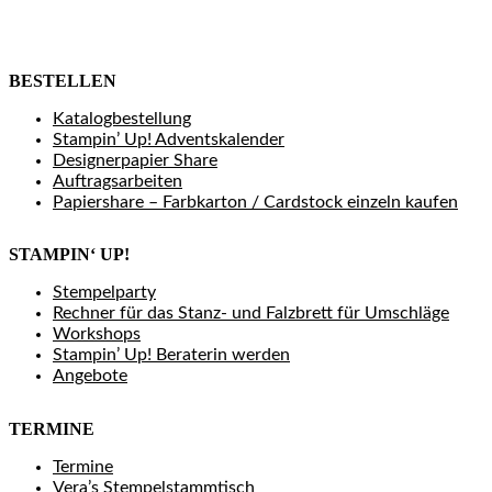
BESTELLEN
Katalogbestellung
Stampin’ Up! Adventskalender
Designerpapier Share
Auftragsarbeiten
Papiershare – Farbkarton / Cardstock einzeln kaufen
STAMPIN‘ UP!
Stempelparty
Rechner für das Stanz- und Falzbrett für Umschläge
Workshops
Stampin’ Up! Beraterin werden
Angebote
TERMINE
Termine
Vera’s Stempelstammtisch