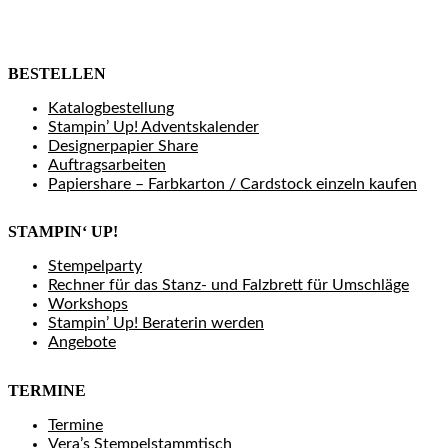
BESTELLEN
Katalogbestellung
Stampin’ Up! Adventskalender
Designerpapier Share
Auftragsarbeiten
Papiershare – Farbkarton / Cardstock einzeln kaufen
STAMPIN‘ UP!
Stempelparty
Rechner für das Stanz- und Falzbrett für Umschläge
Workshops
Stampin’ Up! Beraterin werden
Angebote
TERMINE
Termine
Vera’s Stempelstammtisch