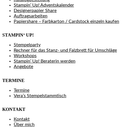
Stampin’ Up! Adventskalender
Designerpapier Share
Auftragsarbeiten
Papiershare – Farbkarton / Cardstock einzeln kaufen
STAMPIN‘ UP!
Stempelparty
Rechner für das Stanz- und Falzbrett für Umschläge
Workshops
Stampin’ Up! Beraterin werden
Angebote
TERMINE
Termine
Vera’s Stempelstammtisch
KONTAKT
Kontakt
Über mich