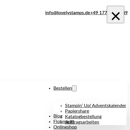
×
info@lovelystamps.de
+49 177 242 1849
Bestellen
Stampin‘ Up! Adventskalender
Papiershare
Blog
Katalogbestellung
Flohmarkt
Auftragsarbeiten
Onlineshop