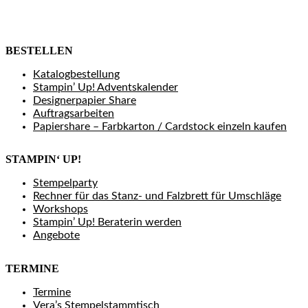
BESTELLEN
Katalogbestellung
Stampin’ Up! Adventskalender
Designerpapier Share
Auftragsarbeiten
Papiershare – Farbkarton / Cardstock einzeln kaufen
STAMPIN‘ UP!
Stempelparty
Rechner für das Stanz- und Falzbrett für Umschläge
Workshops
Stampin’ Up! Beraterin werden
Angebote
TERMINE
Termine
Vera’s Stempelstammtisch