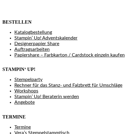
BESTELLEN
Katalogbestellung
Stampin’ Up! Adventskalender
Designerpapier Share
Auftragsarbeiten
Papiershare – Farbkarton / Cardstock einzeln kaufen
STAMPIN‘ UP!
Stempelparty
Rechner für das Stanz- und Falzbrett für Umschläge
Workshops
Stampin’ Up! Beraterin werden
Angebote
TERMINE
Termine
Vera’s Stempelstammtisch