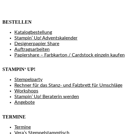
BESTELLEN
Katalogbestellung
Stampin’ Up! Adventskalender
Designerpapier Share
Auftragsarbeiten
Papiershare – Farbkarton / Cardstock einzeln kaufen
STAMPIN‘ UP!
Stempelparty
Rechner für das Stanz- und Falzbrett für Umschläge
Workshops
Stampin’ Up! Beraterin werden
Angebote
TERMINE
Termine
Vera’s Stempelstammtisch