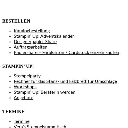
BESTELLEN
Katalogbestellung
Stampin’ Up! Adventskalender
Designerpapier Share
Auftragsarbeiten
Papiershare – Farbkarton / Cardstock einzeln kaufen
STAMPIN‘ UP!
Stempelparty
Rechner für das Stanz- und Falzbrett für Umschläge
Workshops
Stampin’ Up! Beraterin werden
Angebote
TERMINE
Termine
Vera’s Stempelstammtisch