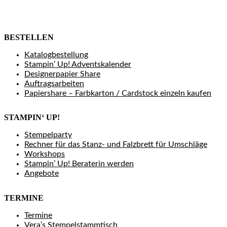
BESTELLEN
Katalogbestellung
Stampin’ Up! Adventskalender
Designerpapier Share
Auftragsarbeiten
Papiershare – Farbkarton / Cardstock einzeln kaufen
STAMPIN‘ UP!
Stempelparty
Rechner für das Stanz- und Falzbrett für Umschläge
Workshops
Stampin’ Up! Beraterin werden
Angebote
TERMINE
Termine
Vera’s Stempelstammtisch