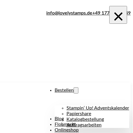
×
info@lovelystamps.de
+49 177 242 1849
Bestellen
Stampin‘ Up! Adventskalender
Papiershare
Blog
Katalogbestellung
Flohmarkt
Auftragsarbeiten
Onlineshop