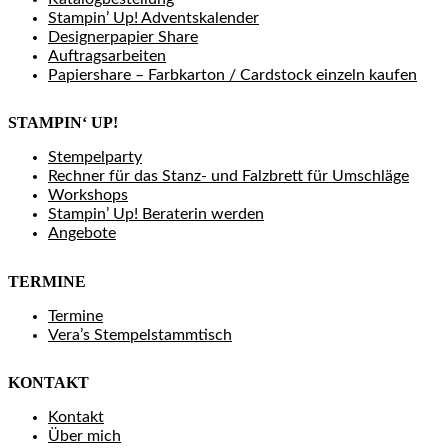
Stampin’ Up! Adventskalender
Designerpapier Share
Auftragsarbeiten
Papiershare – Farbkarton / Cardstock einzeln kaufen
STAMPIN‘ UP!
Stempelparty
Rechner für das Stanz- und Falzbrett für Umschläge
Workshops
Stampin’ Up! Beraterin werden
Angebote
TERMINE
Termine
Vera’s Stempelstammtisch
KONTAKT
Kontakt
Über mich